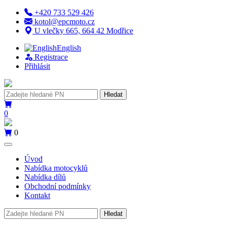
+420 733 529 426
kotol@epcmoto.cz
U vlečky 665, 664 42 Modřice
English
Registrace
Přihlásit
Hledat
0
0
Úvod
Nabídka motocyklů
Nabídka dílů
Obchodní podmínky
Kontakt
Hledat