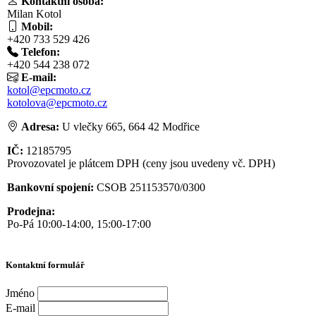
Kontaktní osoba:
Milan Kotol
Mobil:
+420 733 529 426
Telefon:
+420 544 238 072
E-mail:
kotol@epcmoto.cz
kotolova@epcmoto.cz
Adresa:
U vlečky 665, 664 42 Modřice
IČ:
12185795
Provozovatel je plátcem DPH (ceny jsou uvedeny vč. DPH)
Bankovní spojení:
CSOB 251153570/0300
Prodejna:
Po-Pá 10:00-14:00, 15:00-17:00
Kontaktní formulář
Jméno
E-mail