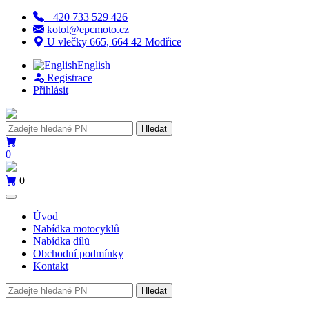
+420 733 529 426
kotol@epcmoto.cz
U vlečky 665, 664 42 Modřice
English
Registrace
Přihlásit
Hledat
0
0
Úvod
Nabídka motocyklů
Nabídka dílů
Obchodní podmínky
Kontakt
Hledat